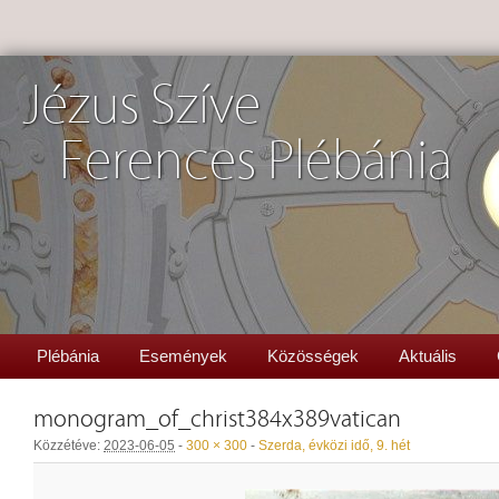
Jézus Szíve
Ferences Plébánia
Plébánia
Események
Közösségek
Aktuális
monogram_of_christ384x389vatican
Közzétéve:
2023-06-05
-
300 × 300
-
Szerda, évközi idő, 9. hét