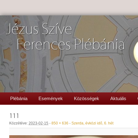
Jézus Szíve
Ferences Plébánia
Plébánia
Események
Közösségek
Aktuális
111
Közzétéve:
2023-02-15
-
850 × 636
-
Szerda, évközi idő, 6. hét