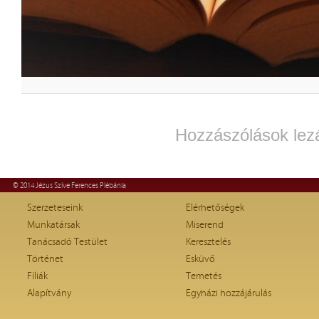
Hozzászólások lez
© 2014 Jézus Szíve Ferences Plébánia
Szerzeteseink
Elérhetőségek
Munkatársak
Miserend
Tanácsadó Testület
Keresztelés
Történet
Esküvő
Fíliák
Temetés
Alapítvány
Egyházi hozzájárulás