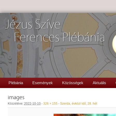
Jézus Szíve
Ferences Plébánia
Plébánia
Események
Közösségek
Aktuális
images
Közzétéve:
2022-10-10
-
326 × 155
-
Szerda, évközi idő, 28. hét