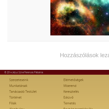
Hozzászólások lez
© 2014 Jézus Szíve Ferences Plébánia
Szerzeteseink
Elérhetőségek
Munkatársak
Miserend
Tanácsadó Testület
Keresztelés
Történet
Esküvő
Fíliák
Temetés