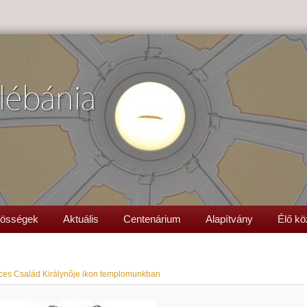
lébánia
össégek
Aktuális
Centenárium
Alapítvány
Élő kö
ces Család Királynője ikon templomunkban