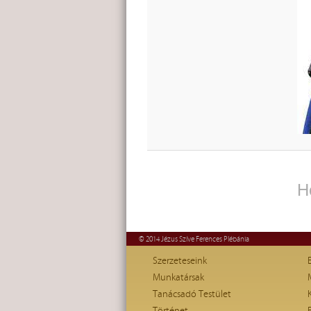
H
© 2014 Jézus Szíve Ferences Plébánia
Szerzeteseink
Munkatársak
Tanácsadó Testület