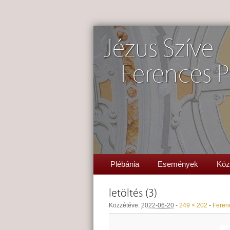
Jézus Szíve
Ferences P
Plébánia
Események
Köz
letöltés (3)
Közzétéve:
2022-06-20
-
249 × 202
-
Feren