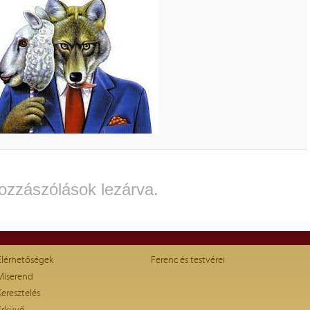
ozzászólások lezárva.
Elérhetőségek
Ferenc és testvérei
Miserend
Keresztelés