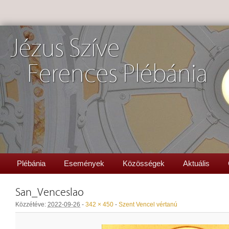
Jézus Szíve
Ferences Plébánia
Plébánia
Események
Közösségek
Aktuális
San_Venceslao
Közzétéve:
2022-09-26
-
342 × 450
-
Szent Vencel vértanú