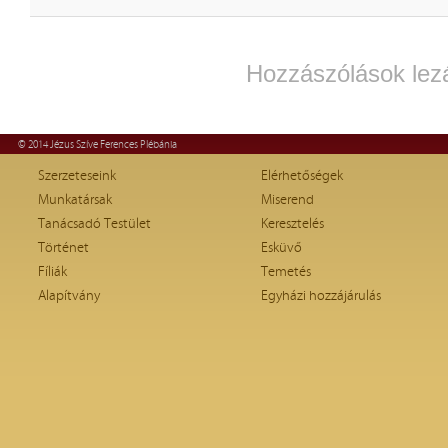
Hozzászólások lez
© 2014 Jézus Szíve Ferences Plébánia
Szerzeteseink
Elérhetőségek
Munkatársak
Miserend
Tanácsadó Testület
Keresztelés
Történet
Esküvő
Fíliák
Temetés
Alapítvány
Egyházi hozzájárulás