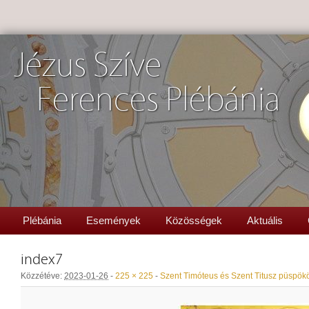
Jézus Szíve
Ferences Plébánia
Plébánia
Események
Közösségek
Aktuális
index7
Közzétéve:
2023-01-26
-
225 × 225
-
Szent Timóteus és Szent Titusz püspö