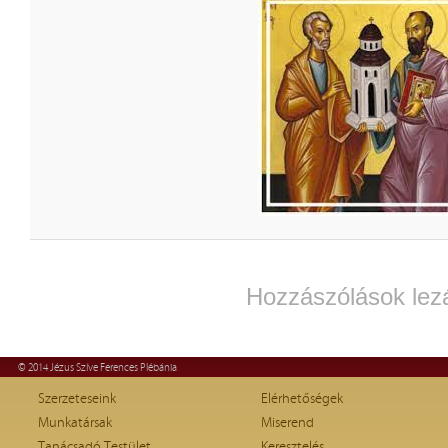
Hozzászólások lez
© 2014 Jézus Szíve Ferences Plébánia
Szerzeteseink
Elérhetőségek
Munkatársak
Miserend
Tanácsadó Testület
Keresztelés