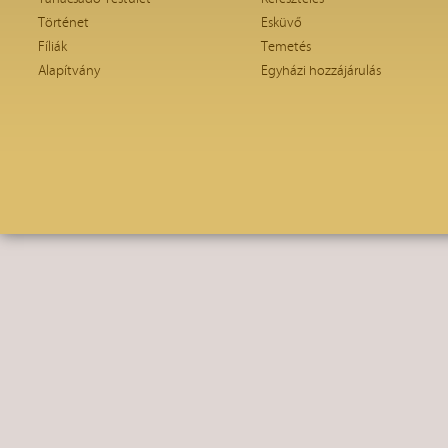
Történet
Esküvő
Fíliák
Temetés
Alapítvány
Egyházi hozzájárulás