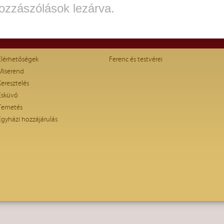
ozzászólások lezárva.
Elérhetőségek
Ferenc és testvérei
Miserend
Keresztelés
Esküvő
Temetés
Egyházi hozzájárulás