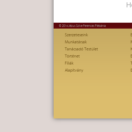
H
© 2014 Jézus Szíve Ferences Plébánia
Szerzeteseink
Munkatársak
Tanácsadó Testület
Történet
Fíliák
Alapítvány