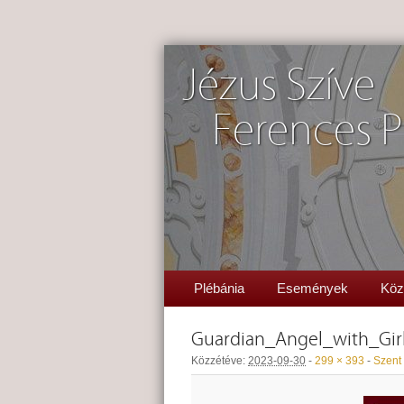
Jézus Szíve
Ferences P
Plébánia
Események
Köz
Guardian_Angel_with_Gir
Közzétéve:
2023-09-30
-
299 × 393
-
Szent