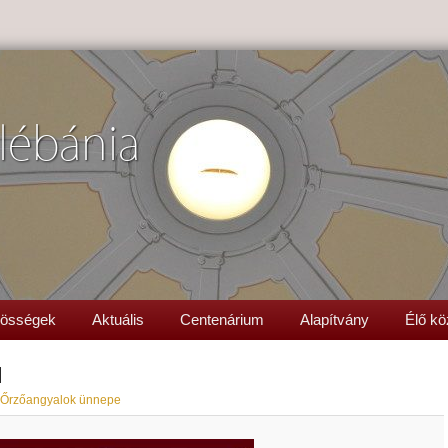
lébánia
össégek
Aktuális
Centenárium
Alapítvány
Élő kö
l
 Őrzőangyalok ünnepe