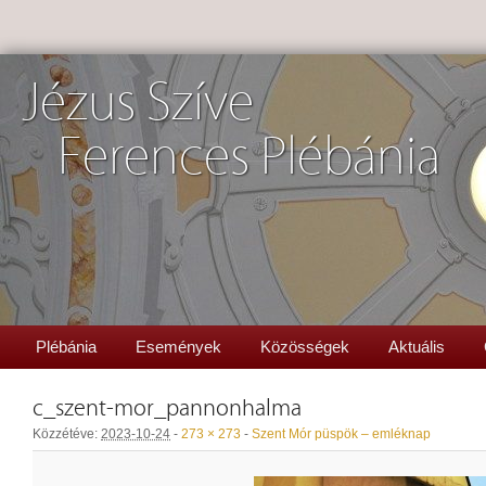
Jézus Szíve
Ferences Plébánia
Plébánia
Események
Közösségek
Aktuális
c_szent-mor_pannonhalma
Közzétéve:
2023-10-24
-
273 × 273
-
Szent Mór püspök – emléknap