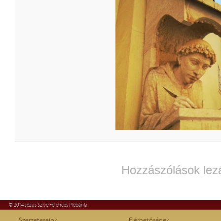
Hozzászólások lez
© 2014 Jézus Szíve Ferences Plébánia
Szerzeteseink
Elérhetőségek