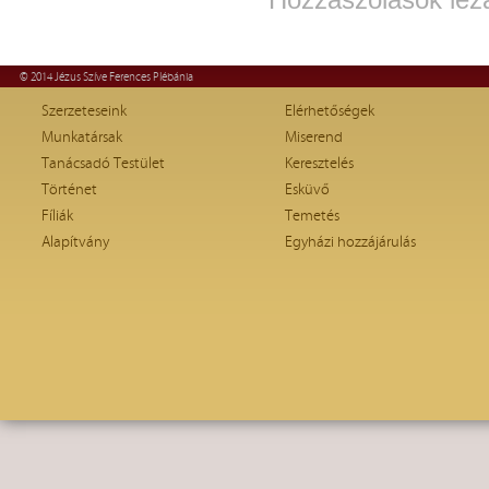
© 2014 Jézus Szíve Ferences Plébánia
Szerzeteseink
Elérhetőségek
Munkatársak
Miserend
Tanácsadó Testület
Keresztelés
Történet
Esküvő
Fíliák
Temetés
Alapítvány
Egyházi hozzájárulás