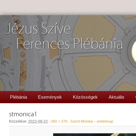
Jézus Szíve
Ferences Plébánia
Plébánia
Események
Közösségek
Aktuális
stmonica1
Közzétéve:
2022-08-23
-
390 × 376
-
Szent Mónika – emléknap