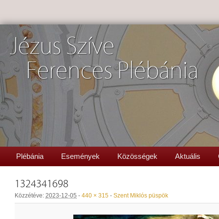
Jézus Szíve
Ferences Plébánia
Plébánia
Események
Közösségek
Aktuális
1324341698
Közzétéve:
2023-12-05
-
440 × 315
-
Szent Miklós püspök