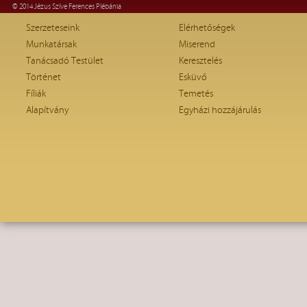
© 2014 Jézus Szíve Ferences Plébánia
Szerzeteseink
Elérhetőségek
Munkatársak
Miserend
Tanácsadó Testület
Keresztelés
Történet
Esküvő
Fíliák
Temetés
Alapítvány
Egyházi hozzájárulás