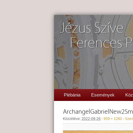
Jézus Szíve
Ferences P
Plébánia
Események
Köz
ArchangelGabrielNew2Sm
Közzétéve:
2022-09-26
-
959 × 1280
-
Szen