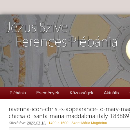
Jézus Szíve
Ferences Plébánia
Plébánia
Események
Közösségek
Aktuális
ravenna-icon-christ-s-appearance-to-mary-ma
chiesa-di-santa-maria-maddalena-italy-18388
Közzétéve:
2022-07-18
-
1499 × 1600
-
Szent Mária Magdolna