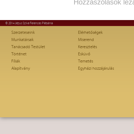
Hozzászólások lez
© 2014 Jézus Szíve Ferences Plébánia
Szerzeteseink
Elérhetőségek
Munkatársak
Miserend
Tanácsadó Testület
Keresztelés
Történet
Esküvő
Fíliák
Temetés
Alapítvány
Egyházi hozzájárulás