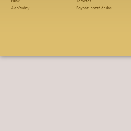
Fíliák
Temetés
Alapítvány
Egyházi hozzájárulás