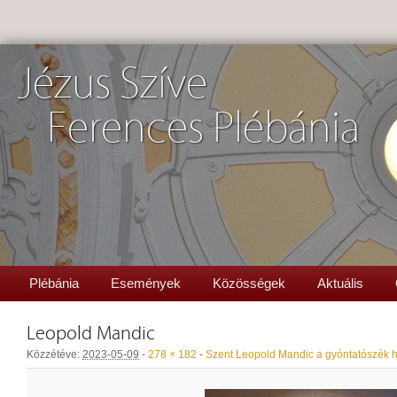
Jézus Szíve
Ferences Plébánia
Plébánia
Események
Közösségek
Aktuális
Leopold Mandic
Közzétéve:
2023-05-09
-
278 × 182
-
Szent Leopold Mandic a gyóntatószék 