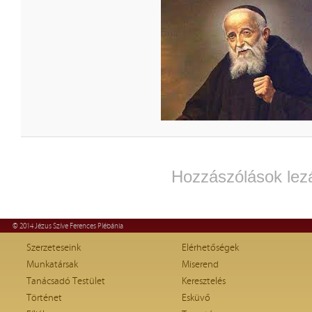
Hozzászólások lez
© 2014 Jézus Szíve Ferences Plébánia
Szerzeteseink
Elérhetőségek
Munkatársak
Miserend
Tanácsadó Testület
Keresztelés
Történet
Esküvő