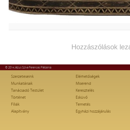
Hozzászólások lez
© 2014 Jézus Szíve Ferences Plébánia
Szerzeteseink
Elérhetőségek
Munkatársak
Miserend
Tanácsadó Testület
Keresztelés
Történet
Esküvő
Fíliák
Temetés
Alapítvány
Egyházi hozzájárulás