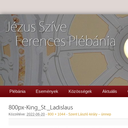
Jézus Szíve
Ferences Plébánia
Plébánia
Események
Közösségek
Aktuális
800px-King_St._Ladislaus
Közzétéve:
2022-06-20
-
800 × 1044
-
Szent László király – ünnep