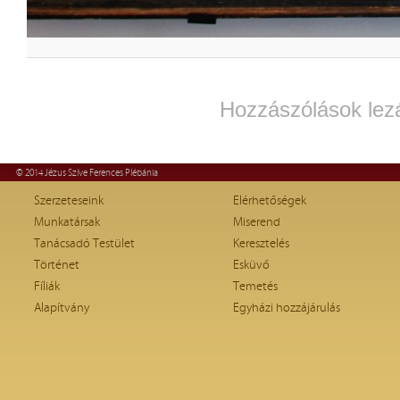
Hozzászólások lez
© 2014 Jézus Szíve Ferences Plébánia
Szerzeteseink
Elérhetőségek
Munkatársak
Miserend
Tanácsadó Testület
Keresztelés
Történet
Esküvő
Fíliák
Temetés
Alapítvány
Egyházi hozzájárulás