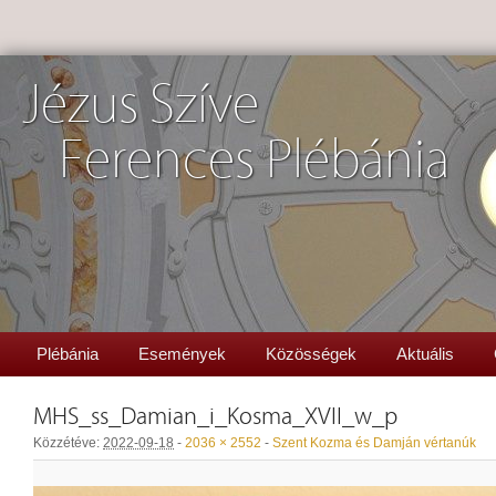
Jézus Szíve
Ferences Plébánia
Plébánia
Események
Közösségek
Aktuális
MHS_ss_Damian_i_Kosma_XVII_w_p
Közzétéve:
2022-09-18
-
2036 × 2552
-
Szent Kozma és Damján vértanúk