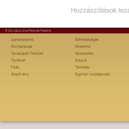
Hozzászólások lez
© 2014 Jézus Szíve Ferences Plébánia
Szerzeteseink
Elérhetőségek
Munkatársak
Miserend
Tanácsadó Testület
Keresztelés
Történet
Esküvő
Fíliák
Temetés
Alapítvány
Egyházi hozzájárulás