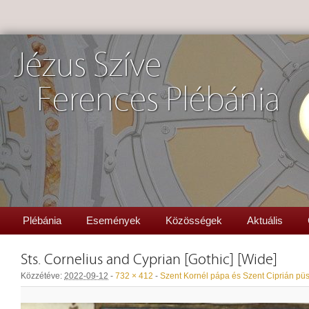
Jézus Szíve
Ferences Plébánia
Plébánia
Események
Közösségek
Aktuális
Sts. Cornelius and Cyprian [Gothic] [Wide]
Közzétéve:
2022-09-12
-
732 × 412
-
Szent Kornél pápa és Szent Ciprián pü