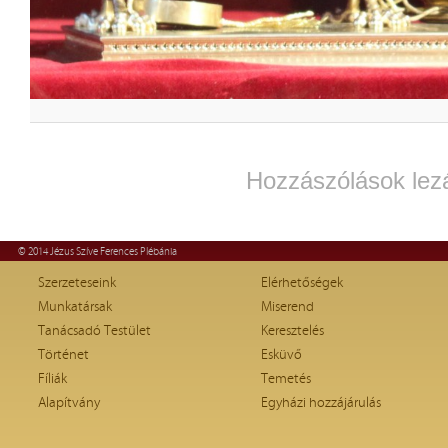
Hozzászólások lez
© 2014 Jézus Szíve Ferences Plébánia
Szerzeteseink
Elérhetőségek
Munkatársak
Miserend
Tanácsadó Testület
Keresztelés
Történet
Esküvő
Fíliák
Temetés
Alapítvány
Egyházi hozzájárulás