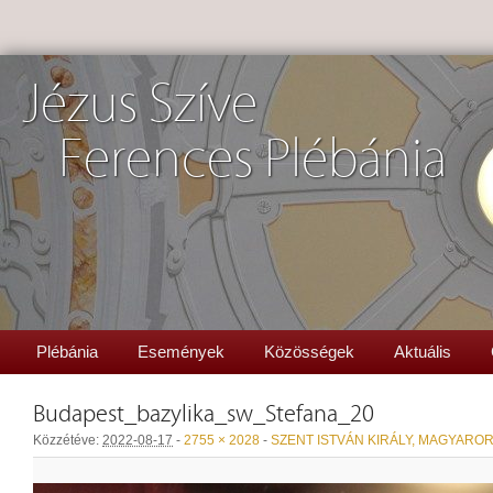
Jézus Szíve
Ferences Plébánia
Plébánia
Események
Közösségek
Aktuális
Budapest_bazylika_sw_Stefana_20
Közzétéve:
2022-08-17
-
2755 × 2028
-
SZENT ISTVÁN KIRÁLY, MAGYAR