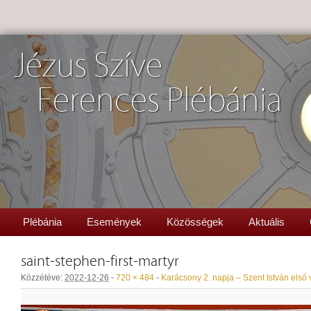
Jézus Szíve
Ferences Plébánia
Plébánia
Események
Közösségek
Aktuális
saint-stephen-first-martyr
Közzétéve:
2022-12-26
-
720 × 484
-
Karácsony 2. napja – Szent István első 