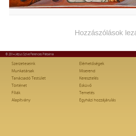
Hozzászólások lez
© 2014 Jézus Szíve Ferences Plébánia
Szerzeteseink
Elérhetőségek
Munkatársak
Miserend
Tanácsadó Testület
Keresztelés
Történet
Esküvő
Fíliák
Temetés
Alapítvány
Egyházi hozzájárulás