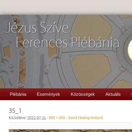
Jézus Szíve
Ferences Plébánia
Plébánia
Események
Közösségek
Aktuális
35_1
Közzétéve:
2022-07-11
-
800 × 600
-
Szent Hedvig királynő