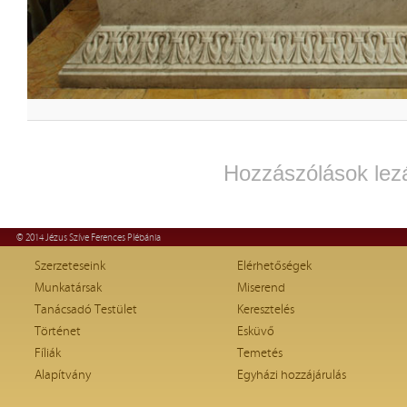
Hozzászólások lez
© 2014 Jézus Szíve Ferences Plébánia
Szerzeteseink
Elérhetőségek
Munkatársak
Miserend
Tanácsadó Testület
Keresztelés
Történet
Esküvő
Fíliák
Temetés
Alapítvány
Egyházi hozzájárulás