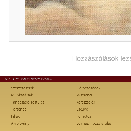
Hozzászólások lez
© 2014 Jézus Szíve Ferences Plébánia
Szerzeteseink
Elérhetőségek
Munkatársak
Miserend
Tanácsadó Testület
Keresztelés
Történet
Esküvő
Fíliák
Temetés
Alapítvány
Egyházi hozzájárulás