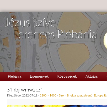
Jézus Szíve
Ferences Plébánia
Plébánia
Események
Közösségek
Aktuális
31hbjrwmw2c31
Közzétéve:
2022-07-18
-
1200 × 1600
-
Szent Brigitta szerzetesnő, Európa t