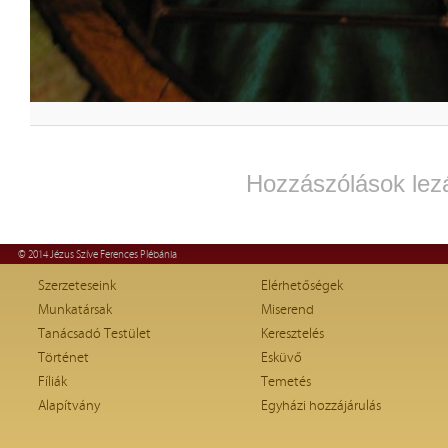
Hozzászólások lez
© 2014 Jézus Szíve Ferences Plébánia
Szerzeteseink
Elérhetőségek
Munkatársak
Miserend
Tanácsadó Testület
Keresztelés
Történet
Esküvő
Fíliák
Temetés
Alapítvány
Egyházi hozzájárulás