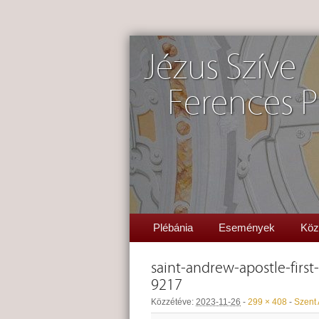
Jézus Szíve
Ferences P
Plébánia
Események
Köz
saint-andrew-apostle-firs
9217
Közzétéve:
2023-11-26
-
299 × 408
-
Szent 