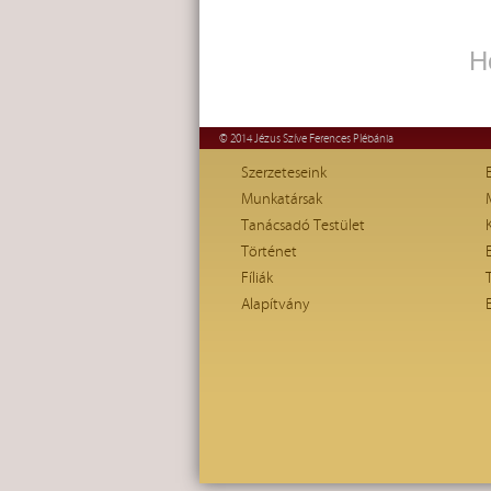
H
© 2014 Jézus Szíve Ferences Plébánia
Szerzeteseink
Munkatársak
Tanácsadó Testület
Történet
Fíliák
Alapítvány