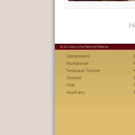
H
© 2014 Jézus Szíve Ferences Plébánia
Szerzeteseink
Munkatársak
Tanácsadó Testület
Történet
Fíliák
Alapítvány