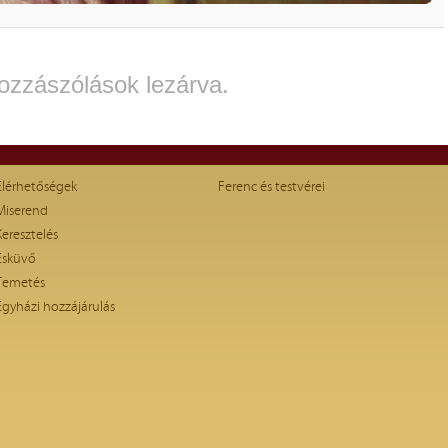
ozzászólások lezárva.
Elérhetőségek
Ferenc és testvérei
Miserend
Keresztelés
Esküvő
Temetés
Egyházi hozzájárulás