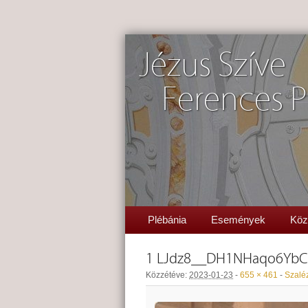
Jézus Szíve
Ferences P
Plébánia
Események
Köz
1 LJdz8__DH1NHaqo6Yb
Közzétéve:
2023-01-23
-
655 × 461
-
Szalé