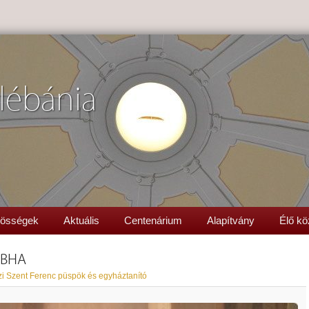
lébánia
össégek
Aktuális
Centenárium
Alapítvány
Élő kö
CBHA
zi Szent Ferenc püspök és egyháztanító