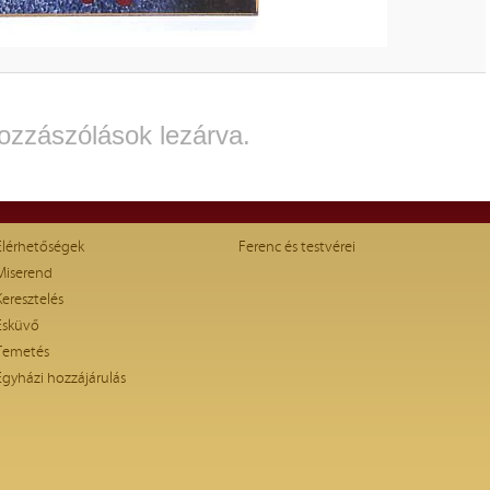
ozzászólások lezárva.
Elérhetőségek
Ferenc és testvérei
Miserend
Keresztelés
Esküvő
Temetés
Egyházi hozzájárulás