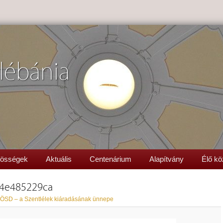
lébánia
össégek
Aktuális
Centenárium
Alapítvány
Élő kö
4e485229ca
SD – a Szentlélek kiáradásának ünnepe