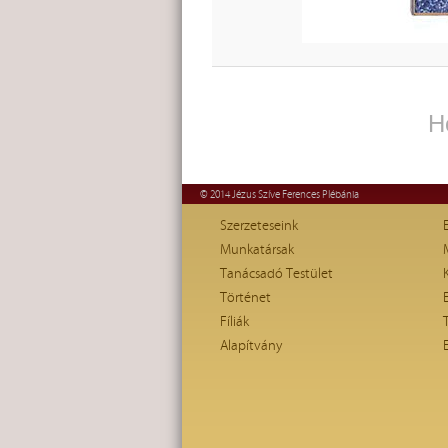
H
© 2014 Jézus Szíve Ferences Plébánia
Szerzeteseink
Munkatársak
Tanácsadó Testület
Történet
Fíliák
Alapítvány