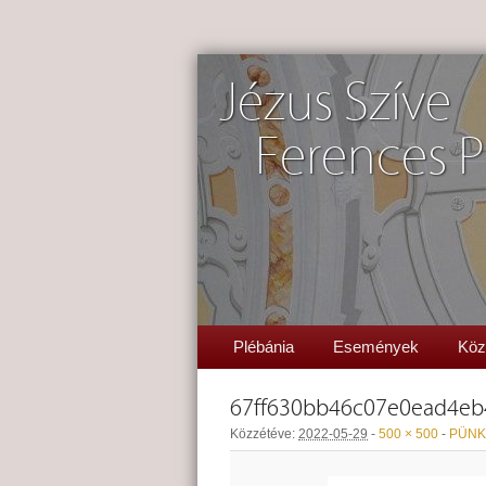
Jézus Szíve
Ferences P
Plébánia
Események
Köz
67ff630bb46c07e0ead4eb
Közzétéve:
2022-05-29
-
500 × 500
-
PÜNKÖ