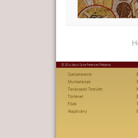
H
© 2014 Jézus Szíve Ferences Plébánia
Szerzeteseink
Munkatársak
Tanácsadó Testület
Történet
Fíliák
Alapítvány