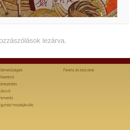
ozzászólások lezárva.
Elérhetőségek
Ferenc és testvérei
Miserend
Keresztelés
Esküvő
Temetés
Egyházi hozzájárulás