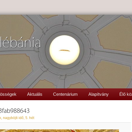
lébánia
össégek
Aktuális
Centenárium
Alapítvány
Élő kö
3fab988643
, nagyböjti idő, 5. hét