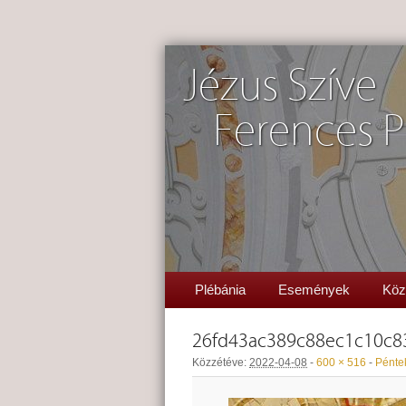
Jézus Szíve
Ferences P
Plébánia
Események
Köz
26fd43ac389c88ec1c10c8
Közzétéve:
2022-04-08
-
600 × 516
-
Péntek