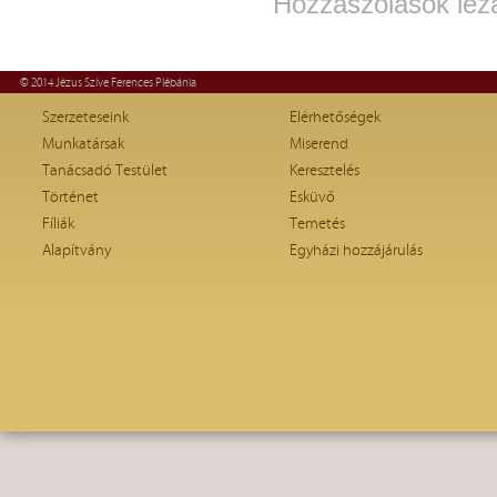
Hozzászólások lez
© 2014 Jézus Szíve Ferences Plébánia
Szerzeteseink
Elérhetőségek
Munkatársak
Miserend
Tanácsadó Testület
Keresztelés
Történet
Esküvő
Fíliák
Temetés
Alapítvány
Egyházi hozzájárulás