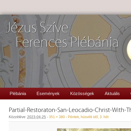
Jézus Szíve
Ferences Plébánia
Plébánia
Események
Közösségek
Aktuális
Partial-Restoraton-San-Leocadio-Christ-With-
Közzétéve:
2023-04-25
-
351 × 380
-
Péntek, húsvéti idő, 3. hét