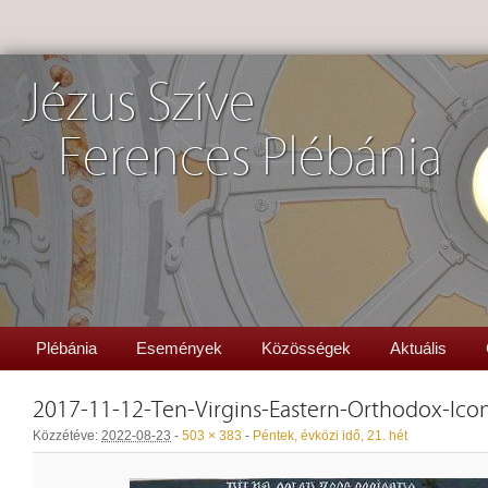
Jézus Szíve
Ferences Plébánia
Plébánia
Események
Közösségek
Aktuális
2017-11-12-Ten-Virgins-Eastern-Orthodox-Icon
Közzétéve:
2022-08-23
-
503 × 383
-
Péntek, évközi idő, 21. hét