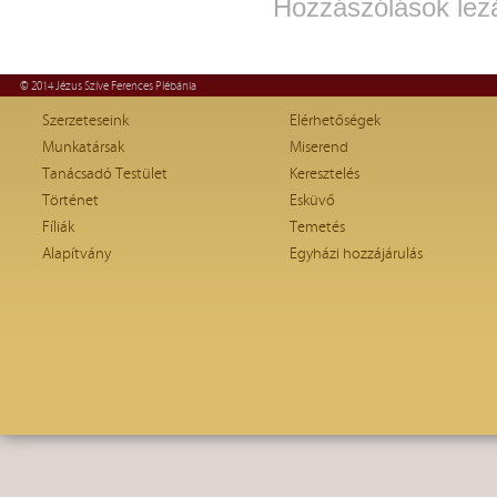
Hozzászólások lez
© 2014 Jézus Szíve Ferences Plébánia
Szerzeteseink
Elérhetőségek
Munkatársak
Miserend
Tanácsadó Testület
Keresztelés
Történet
Esküvő
Fíliák
Temetés
Alapítvány
Egyházi hozzájárulás