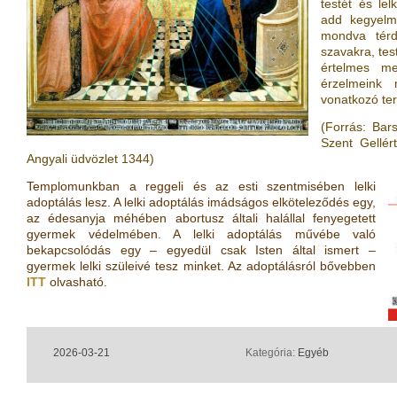
testét és lel
add kegyelm
mondva térd
szavakra, tes
értelmes me
érzelmeink
vonatkozó ter
(Forrás: Bar
Szent Gellér
Angyali üdvözlet 1344)
Templomunkban a reggeli és az esti szentmisében lelki
adoptálás lesz. A lelki adoptálás imádságos elköteleződés egy,
az édesanyja méhében abortusz általi halállal fenyegetett
gyermek védelmében. A lelki adoptálás művébe való
bekapcsolódás egy – egyedül csak Isten által ismert –
gyermek lelki szüleivé tesz minket. Az adoptálásról bővebben
ITT
olvasható.
2026-03-21
Kategória:
Egyéb