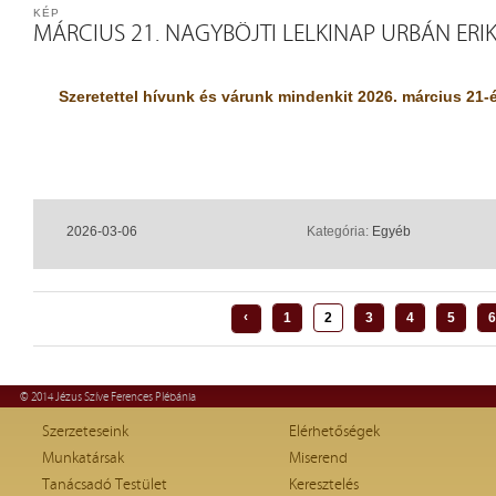
KÉP
MÁRCIUS 21. NAGYBÖJTI LELKINAP URBÁN ERI
Szeretettel hívunk és várunk mindenkit 2026. március 21-
2026-03-06
Kategória:
Egyéb
‹
1
2
3
4
5
6
© 2014 Jézus Szíve Ferences Plébánia
Szerzeteseink
Elérhetőségek
Munkatársak
Miserend
Tanácsadó Testület
Keresztelés