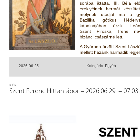
sorába iktatta. III. Béla el
ereklyéinek hermát készíttet
melynek utódját ma a gy
Bazilika gótikus Hédervá
kápolnájában őrzik. Leán
Szent Piroska, Iréné né
bizánci császárné lett.
A Győrben őrzött Szent Lász
mellett hazánk harmadik legjel
2026-06-25
Kategória:
Egyéb
KÉP
Szent Ferenc Hittantábor – 2026.06.29. – 07.03.