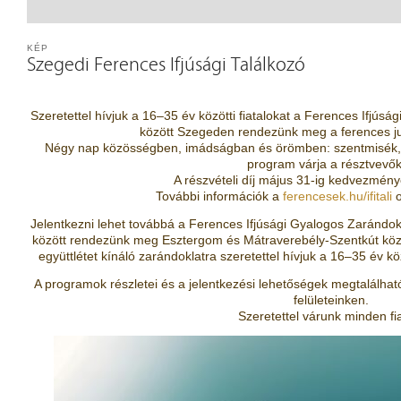
KÉP
Szegedi Ferences Ifjúsági Találkozó
Szeretettel hívjuk a 16–35 év közötti fiatalokat a Ferences Ifjúság
között Szegeden rendezünk meg a ferences j
Négy nap közösségben, imádságban és örömben: szentmisék, 
program várja a résztvevők
A részvételi díj május 31-ig kedvezmén
További információk a
ferencesek.hu/ifitali
o
Jelentkezni lehet továbbá a Ferences Ifjúsági Gyalogos Zarándok
között rendezünk meg Esztergom és Mátraverebély-Szentkút közö
együttlétet kínáló zarándoklatra szeretettel hívjuk a 16–35 év köz
A programok részletei és a jelentkezési lehetőségek megtalálha
felületeinken.
Szeretettel várunk minden fia