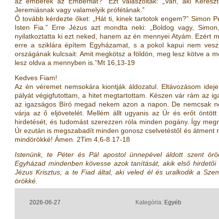
az emberek az Emberfiát?” Ezt válaszolták: „Van, aki Kereszt
Jeremiásnak vagy valamelyik prófétának.”
Ő tovább kérdezte őket: „Hát ti, kinek tartotok engem?” Simon Pét
Isten Fia.” Erre Jézus azt mondta neki: „Boldog vagy, Simon
nyilatkoztatta ki ezt neked, hanem az én mennyei Atyám. Ezért 
erre a sziklára építem Egyházamat, s a pokol kapui nem ves
országának kulcsait: Amit megkötsz a földön, meg lesz kötve a men
lesz oldva a mennyben is.”Mt 16,13-19
Kedves Fiam!
Az én véremet nemsokára kiontják áldozatul. Eltávozásom ideje
pályát végigfutottam, a hitet megtartottam. Készen vár rám az i
az igazságos Bíró megad nekem azon a napon. De nemcsak n
várja az ő eljövetelét. Mellém állt ugyanis az Úr és erőt öntö
hirdetését, és tudomást szerezzen róla minden pogány. Így megm
Úr ezután is megszabadít minden gonosz cselvetéstől és átment 
mindörökké! Ámen. 2Tim 4,6-8.17-18
Istenünk, te Péter és Pál apostol ünnepével áldott szent ö
Egyházad mindenben kövesse azok tanítását, akik első hirdetői 
Jézus Krisztus, a te Fiad által, aki veled él és uralkodik a Sz
örökké.
2026-06-27
Kategória:
Egyéb