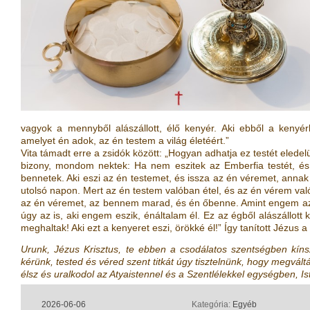
vagyok a mennyből alászállott, élő kenyér. Aki ebből a kenyérb
amelyet én adok, az én testem a világ életéért.”
Vita támadt erre a zsidók között: „Hogyan adhatja ez testét eledelü
bizony, mondom nektek: Ha nem eszitek az Emberfia testét, és
bennetek. Aki eszi az én testemet, és issza az én véremet, annak
utolsó napon. Mert az én testem valóban étel, és az én vérem valób
az én véremet, az bennem marad, és én őbenne. Amint engem az él
úgy az is, aki engem eszik, énáltalam él. Ez az égből alászállott
meghaltak! Aki ezt a kenyeret eszi, örökké él!” Így tanított Jézus
Urunk, Jézus Krisztus, te ebben a csodálatos szentségben kín
kérünk, tested és véred szent titkát úgy tisztelnünk, hogy megvál
élsz és uralkodol az Atyaistennel és a Szentlélek­kel egységben, 
2026-06-06
Kategória:
Egyéb