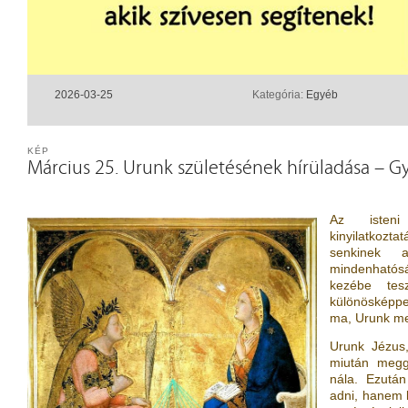
2026-03-25
Kategória:
Egyéb
KÉP
Március 25. Urunk születésének hírüladása – 
Az isteni
kinyilatkozta
senkinek 
mindenhatósá
kezébe tes
különösképpe
ma, Urunk me
Urunk Jézus
miután meggy
nála. Ezután
adni, hanem 