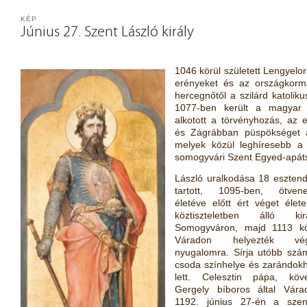
KÉP
Június 27. Szent László király
1046 körül született Lengyelors
erényeket és az országkormá
hercegnőtől a szilárd katoliku
1077-ben került a magyar 
alkotott a törvényhozás, az
és Zágrábban püspökséget al
melyek közül leghíresebb a 
somogyvári Szent Egyed-apáts
László uralkodása 18 esztend
tartott, 1095-ben, ötvene
életéve előtt ért véget élet
köztiszteletben álló kirá
Somogyváron, majd 1113 kö
Váradon helyezték vé
nyugalomra. Sírja utóbb szá
csoda színhelye és zarándokh
lett. Celesztin pápa, köve
Gergely bíboros által Vára
1192. június 27-én a szen