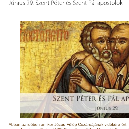
Június 29. Szent Péter és Szent Pál apostolok
Abban az időben amikor Jézus Fülöp Cezáreájának vidékére ért, m