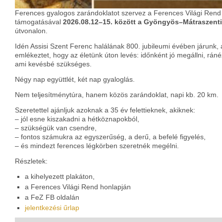
Ferences gyalogos zarándoklatot szervez a Ferences Világi Ren
támogatásával
2026.08.12–15. között a Gyöngyös–Mátraszent
útvonalon.
Idén Assisi Szent Ferenc halálának 800. jubileumi évében járunk, 
emlékeztet, hogy az életünk úton levés: időnként jó megállni, ráné
ami kevésbé szükséges.
Négy nap együttlét, két nap gyaloglás.
Nem teljesítménytúra, hanem közös zarándoklat, napi kb. 20 km.
Szeretettel ajánljuk azoknak a 35 év felettieknek, akiknek:
– jól esne kiszakadni a hétköznapokból,
– szükségük van csendre,
– fontos számukra az egyszerűség, a derű, a befelé figyelés,
– és mindezt ferences légkörben szeretnék megélni.
Részletek:
a kihelyezett plakáton,
a Ferences Világi Rend honlapján
a FeZ FB oldalán
jelentkezési űrlap