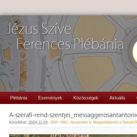
Jézus Szíve
Ferences Plébánia
Plébánia
Események
Közösségek
Aktuális
A-szerafi-rend-szentjei_messaggerosantantoni
Közzétéve:
2024-11-04
-
950 × 683
-
November 6. Megemlékezés a Szeráfi Re