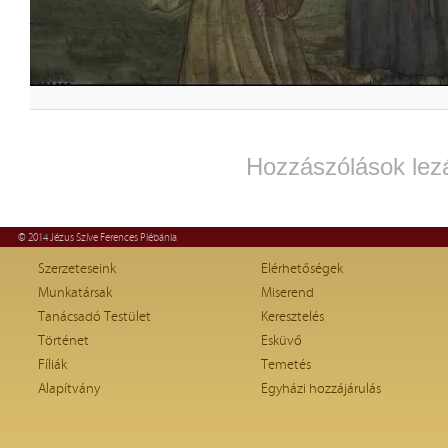
Hozzászólások lez
© 2014 Jézus Szíve Ferences Plébánia
Szerzeteseink
Elérhetőségek
Munkatársak
Miserend
Tanácsadó Testület
Keresztelés
Történet
Esküvő
Fíliák
Temetés
Alapítvány
Egyházi hozzájárulás