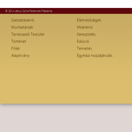
© 2014 Jézus Szíve Ferences Plébánia
Szerzeteseink
Elérhetőségek
Munkatársak
Miserend
Tanácsadó Testület
Keresztelés
Történet
Esküvő
Fíliák
Temetés
Alapítvány
Egyházi hozzájárulás