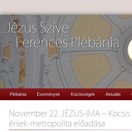
Jézus Szíve
Ferences Plébánia
Plébánia
Események
Közösségek
Aktuális
November 22. JÉZUS-IMA – Kocsis 
érsek-metropolita előadása