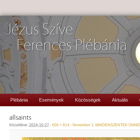
Jézus Szíve
Ferences Plébánia
Plébánia
Események
Közösségek
Aktuális
allsaints
Közzétéve:
2024-10-27
-
600 × 814
-
November 1. MINDENSZENTEK ÜNNE