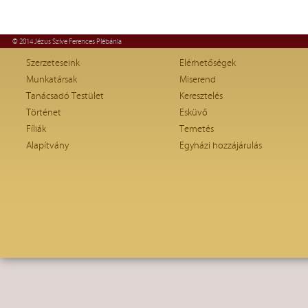
© 2014 Jézus Szíve Ferences Plébánia
Szerzeteseink
Elérhetőségek
Munkatársak
Miserend
Tanácsadó Testület
Keresztelés
Történet
Esküvő
Fíliák
Temetés
Alapítvány
Egyházi hozzájárulás