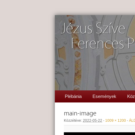
Jézus Szíve
Ferences P
Plébánia
Események
Köz
main-image
Közzétéve:
2022-05-22
-
1009 × 1200
-
ÁL