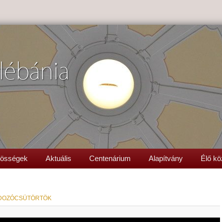
lébánia
össégek
Aktuális
Centenárium
Alapítvány
Élő kö
DOZÓCSÜTÖRTÖK