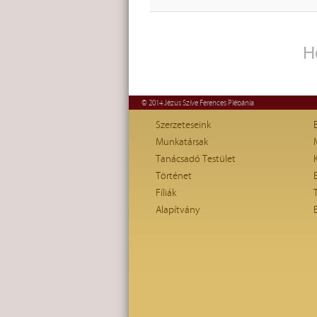
H
© 2014 Jézus Szíve Ferences Plébánia
Szerzeteseink
Munkatársak
Tanácsadó Testület
Történet
Fíliák
Alapítvány