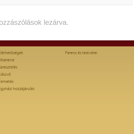
ozzászólások lezárva.
Elérhetőségek
Ferenc és testvérei
Miserend
Keresztelés
Esküvő
Temetés
Egyházi hozzájárulás