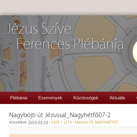
Jézus Szíve
Ferences Plébánia
Plébánia
Események
Közösségek
Aktuális
Nagyböjti út Jézussal_Nagyhétfő07-2
Közzétéve:
2024-03-19
-
1422 × 1174
-
Március 25. NAGYHÉTFŐ