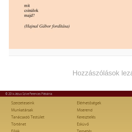
Hozzászólások lez
© 2014 Jézus Szíve Ferences Plébánia
Szerzeteseink
Elérhetőségek
Munkatársak
Miserend
Tanácsadó Testület
Keresztelés
Történet
Esküvő
Fíliák
Temetés