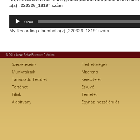
a(z) „220326_1819” szám
Audió
00:00
lejátszó
My Recording albumból a(z) „220326_1819” szám
© 2014 Jézus Szíve Ferences Plébánia
Szerzeteseink
Elérhetőségek
Munkatársak
Miserend
Tanácsadó Testület
Keresztelés
Történet
Esküvő
Fíliák
Temetés
Alapítvány
Egyházi hozzájárulás