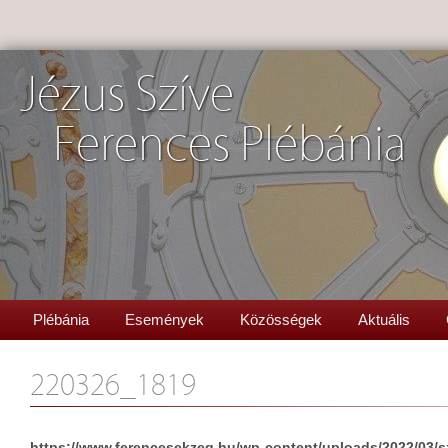
Jézus Szíve
Ferences Plébánia
Plébánia
Események
Közösségek
Aktuális
220326_1819
https://www.ferencesekzeg.hu/wp-content/uploads/2022/03