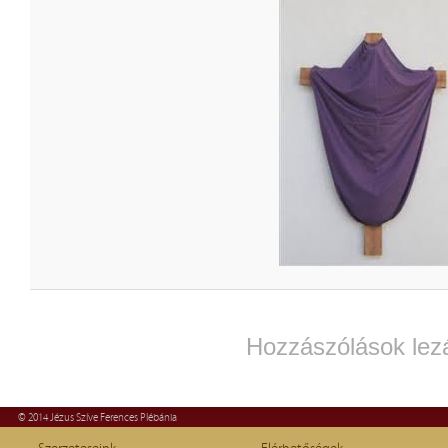
Hozzászólások lez
© 2014 Jézus Szíve Ferences Plébánia