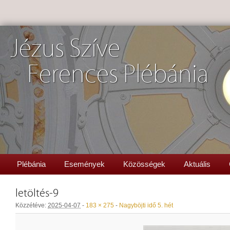
Jézus Szíve
Ferences Plébánia
Plébánia
Események
Közösségek
Aktuális
letöltés-9
Közzétéve:
2025-04-07
-
183 × 275
-
Nagyböjti idő 5. hét