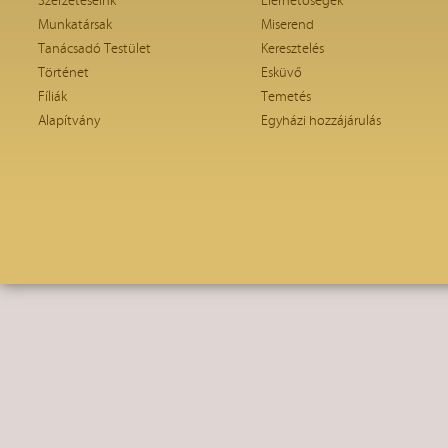
Szerzeteseink
Elérhetőségek
Munkatársak
Miserend
Tanácsadó Testület
Keresztelés
Történet
Esküvő
Fíliák
Temetés
Alapítvány
Egyházi hozzájárulás