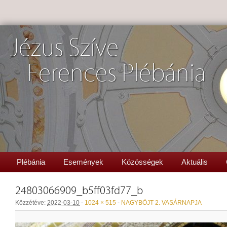
Jézus Szíve
Ferences Plébánia
Plébánia
Események
Közösségek
Aktuális
24803066909_b5ff03fd77_b
Közzétéve:
2022-03-10
-
1024 × 515
-
NAGYBÖJT 2. VASÁRNAPJA