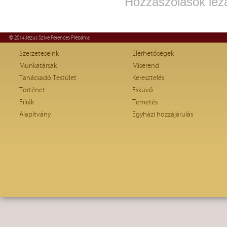
Hozzászólások lez
© 2014 Jézus Szíve Ferences Plébánia
Szerzeteseink
Elérhetőségek
Munkatársak
Miserend
Tanácsadó Testület
Keresztelés
Történet
Esküvő
Fíliák
Temetés
Alapítvány
Egyházi hozzájárulás