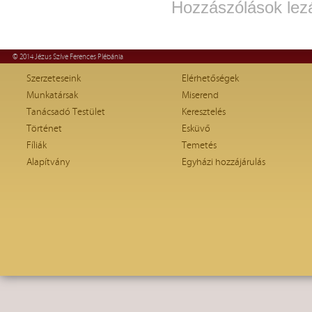
Hozzászólások lez
© 2014 Jézus Szíve Ferences Plébánia
Szerzeteseink
Elérhetőségek
Munkatársak
Miserend
Tanácsadó Testület
Keresztelés
Történet
Esküvő
Fíliák
Temetés
Alapítvány
Egyházi hozzájárulás