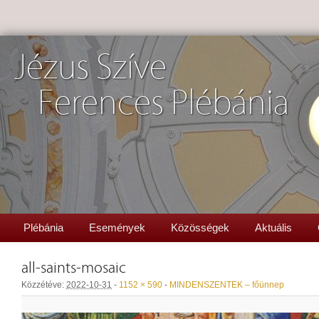
Jézus Szíve
Ferences Plébánia
Plébánia
Események
Közösségek
Aktuális
all-saints-mosaic
Közzétéve:
2022-10-31
-
1152 × 590
-
MINDENSZENTEK – főünnep