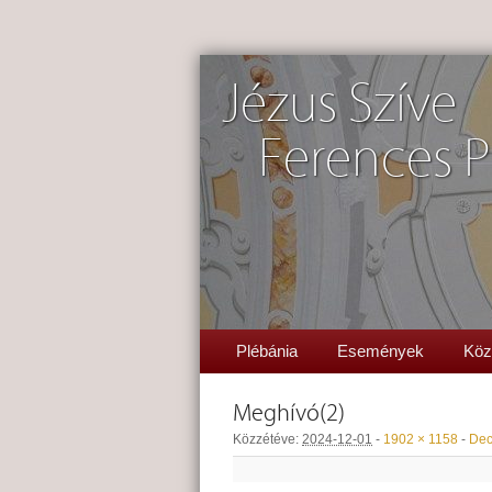
Jézus Szíve
Ferences P
Plébánia
Események
Köz
Meghívó(2)
Közzétéve:
2024-12-01
-
1902 × 1158
-
De