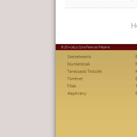
H
© 2014 Jézus Szíve Ferences Plébánia
Szerzeteseink
Munkatársak
Tanácsadó Testület
Történet
Fíliák
Alapítvány