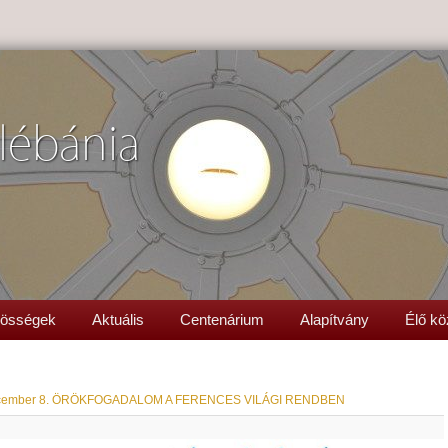
lébánia
össégek
Aktuális
Centenárium
Alapítvány
Élő kö
cember 8. ÖRÖKFOGADALOM A FERENCES VILÁGI RENDBEN