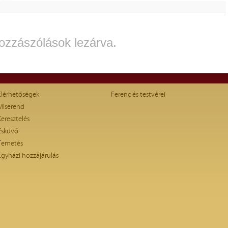
ozzászólások lezárva.
Elérhetőségek
Ferenc és testvérei
Miserend
Keresztelés
Esküvő
Temetés
Egyházi hozzájárulás