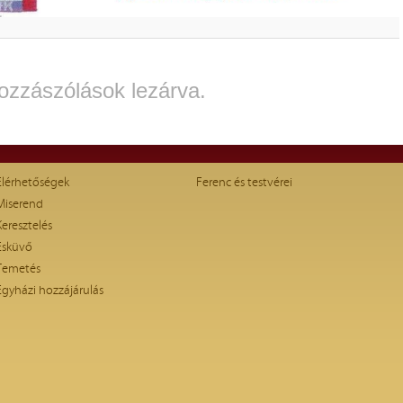
ozzászólások lezárva.
Elérhetőségek
Ferenc és testvérei
Miserend
Keresztelés
Esküvő
Temetés
Egyházi hozzájárulás