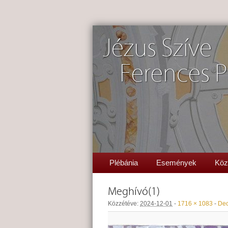
Jézus Szíve
Ferences P
Plébánia
Események
Köz
Meghívó(1)
Közzétéve:
2024-12-01
-
1716 × 1083
-
De