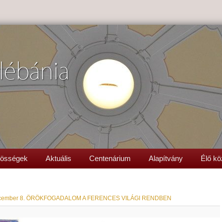
lébánia
össégek
Aktuális
Centenárium
Alapítvány
Élő kö
cember 8. ÖRÖKFOGADALOM A FERENCES VILÁGI RENDBEN