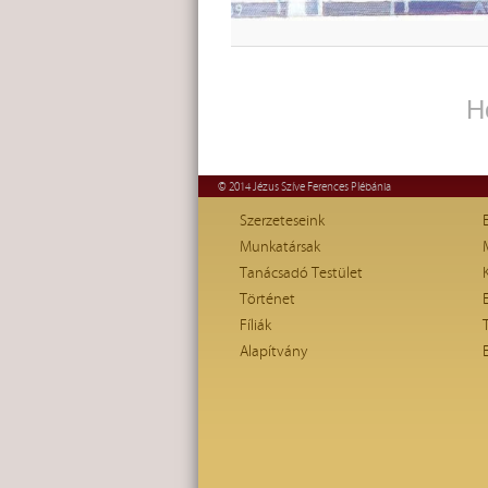
H
© 2014 Jézus Szíve Ferences Plébánia
Szerzeteseink
Munkatársak
Tanácsadó Testület
Történet
Fíliák
Alapítvány