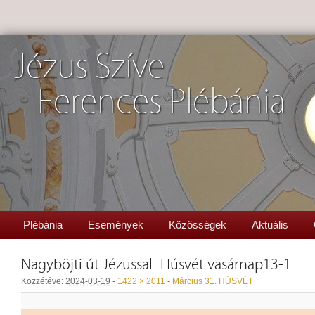
Jézus Szíve
Ferences Plébánia
Plébánia
Események
Közösségek
Aktuális
Nagyböjti út Jézussal_Húsvét vasárnap13-1
Közzétéve:
2024-03-19
-
1422 × 2011
-
Március 31. HÚSVÉT