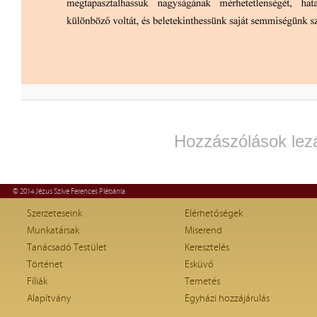
Hozzászólások lez
© 2014 Jézus Szíve Ferences Plébánia
Szerzeteseink
Elérhetőségek
Munkatársak
Miserend
Tanácsadó Testület
Keresztelés
Történet
Esküvő
Fíliák
Temetés
Alapítvány
Egyházi hozzájárulás