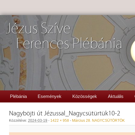
Jézus Szíve
Ferences Plébánia
Plébánia
Események
Közösségek
Aktuális
Nagyböjti út Jézussal_Nagycsütürtük10-2
Közzétéve:
2024-03-19
-
1422 × 958
-
Március 28. NAGYCSÜTÖRTÖK