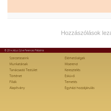
Hozzászólások lez
© 2014 Jézus Szíve Ferences Plébánia
Szerzeteseink
Elérhetőségek
Munkatársak
Miserend
Tanácsadó Testület
Keresztelés
Történet
Esküvő
Fíliák
Temetés
Alapítvány
Egyházi hozzájárulás