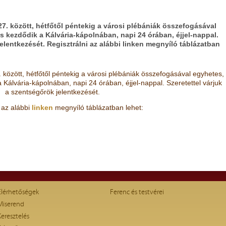
7. között, hétfőtől péntekig a városi plébániák összefogásával
 kezdődik a Kálvária-kápolnában, napi 24 órában, éjjel-nappal.
jelentkezését. Regisztrálni az alábbi linken megnyíló táblázatban
 között, hétfőtől péntekig a városi plébániák összefogásával egyhetes,
Kálvária-kápolnában, napi 24 órában, éjjel-nappal. Szeretettel várjuk
a szentségőrök jelentkezését.
 az alábbi
linken
megnyíló táblázatban lehet:
Elérhetőségek
Ferenc és testvérei
Miserend
Keresztelés