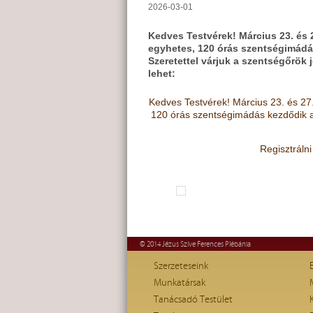
2026-03-01
Kedves Testvérek! Március 23. és 2
egyhetes, 120 órás szentségimádás
Szeretettel várjuk a szentségőrök 
lehet:
Kedves Testvérek! Március 23. és 27.
120 órás szentségimádás kezdődik a 
Regisztrálni
© 2014 Jézus Szíve Ferences Plébánia
Szerzeteseink
Munkatársak
Tanácsadó Testület