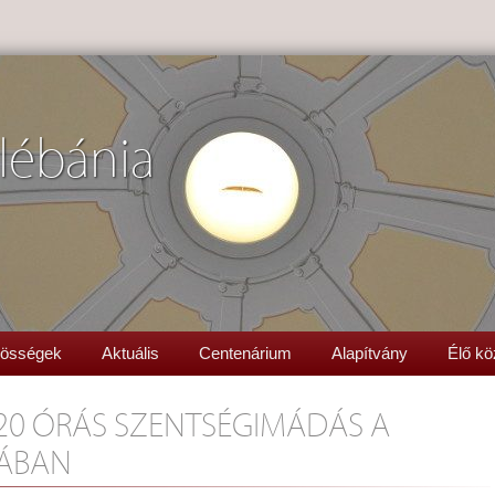
lébánia
össégek
Aktuális
Centenárium
Alapítvány
Élő kö
20 ÓRÁS SZENTSÉGIMÁDÁS A
NÁBAN