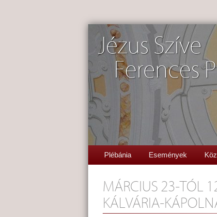
Jézus Szíve
Ferences P
Plébánia
Események
Köz
MÁRCIUS 23-TÓL 1
KÁLVÁRIA-KÁPOL