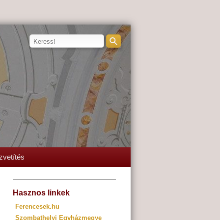
zvetítés
Hasznos linkek
Ferencesek.hu
Szombathelyi Egyházmegye