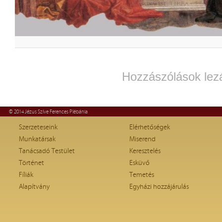
Hozzászólások lez
© 2014 Jézus Szíve Ferences Plébánia
Szerzeteseink
Elérhetőségek
Munkatársak
Miserend
Tanácsadó Testület
Keresztelés
Történet
Esküvő
Fíliák
Temetés
Alapítvány
Egyházi hozzájárulás