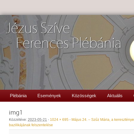
Jézus Szíve
Ferences Plébánia
Plébánia
Események
Közösségek
Aktuális
img1
Közzétéve:
2023-05-21
-
1024 × 695
-
Május 24. – Szűz Mária, a kereszténye
bazilikájának felszentelése