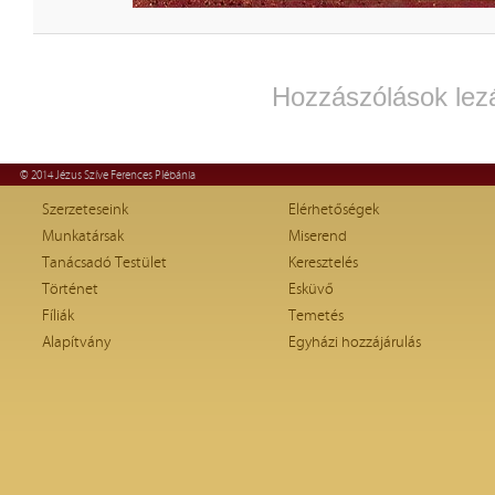
Hozzászólások lez
© 2014 Jézus Szíve Ferences Plébánia
Szerzeteseink
Elérhetőségek
Munkatársak
Miserend
Tanácsadó Testület
Keresztelés
Történet
Esküvő
Fíliák
Temetés
Alapítvány
Egyházi hozzájárulás