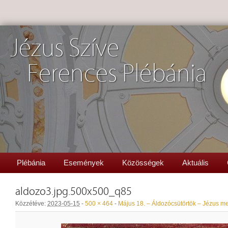
Jézus Szíve
Ferences Plébánia
Plébánia
Események
Közösségek
Aktuális
aldozo3.jpg.500x500_q85
Közzétéve:
2023-05-15
-
500 × 464
-
Május 18. – Áldozócsütörtök – Jézus 