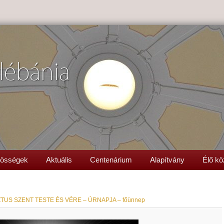
lébánia
össégek
Aktuális
Centenárium
Alapítvány
Élő kö
TUS SZENT TESTE ÉS VÉRE – ÚRNAPJA – főünnep