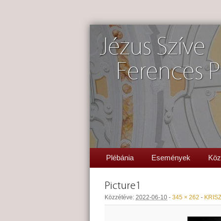
Jézus Szíve
Ferences P
Plébánia
Események
Köz
Picture1
Közzétéve:
2022-06-10
-
345 × 262
-
KRISZ