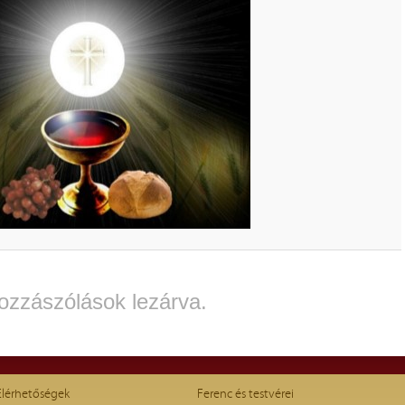
ozzászólások lezárva.
Elérhetőségek
Ferenc és testvérei