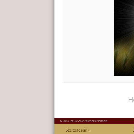
H
© 2014 Jézus Szíve Ferences Plébánia
Szerzeteseink