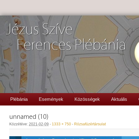
Jézus Szíve
Ferences Plébánia
Plébánia
Események
Közösségek
Aktuális
unnamed (10)
Közzétéve:
2021-02-09
-
1333 × 750
-
Rózsafüzértársulat