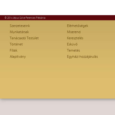
© 2014 Jézus Szíve Ferences Plébánia
Szerzeteseink
Elérhetőségek
Munkatársak
Miserend
Tanácsadó Testület
Keresztelés
Történet
Esküvő
Fíliák
Temetés
Alapítvány
Egyházi hozzájárulás