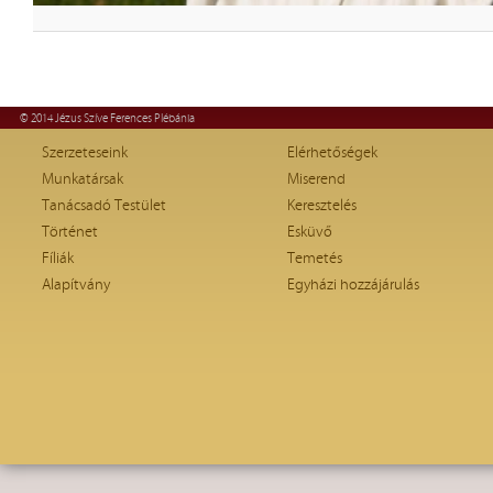
© 2014 Jézus Szíve Ferences Plébánia
Szerzeteseink
Elérhetőségek
Munkatársak
Miserend
Tanácsadó Testület
Keresztelés
Történet
Esküvő
Fíliák
Temetés
Alapítvány
Egyházi hozzájárulás