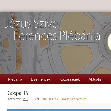
Jézus Szíve
Ferences Plébánia
Plébánia
Események
Közösségek
Aktuális
Gospa-19
Közzétéve:
2021-02-09
-
2048 × 1254
-
Rózsafüzértársulat