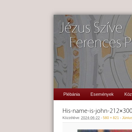
Jézus Szíve
Ferences P
Plébánia
Események
Köz
His-name-is-john-212×30
Közzétéve:
2024-06-22
-
580 × 821
-
Június