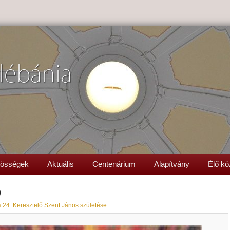
lébánia
össégek
Aktuális
Centenárium
Alapítvány
Élő kö
0
 24. Keresztelő Szent János születése