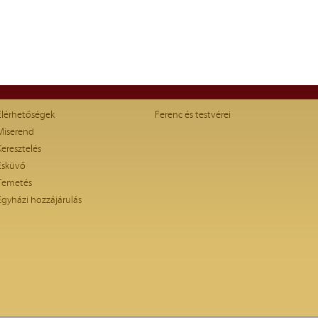
Elérhetőségek
Ferenc és testvérei
Miserend
Keresztelés
Esküvő
Temetés
Egyházi hozzájárulás