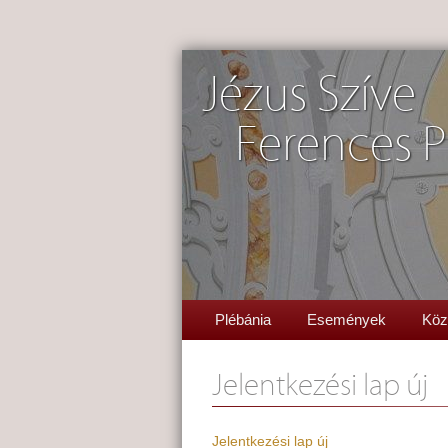
Jézus Szíve
Ferences P
Plébánia
Események
Köz
Jelentkezési lap új
Jelentkezési lap új