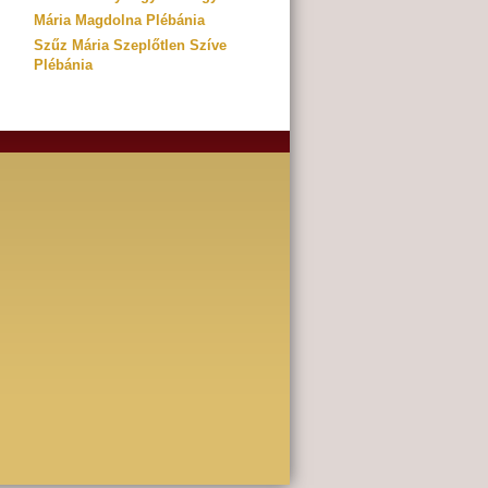
Mária Magdolna Plébánia
Szűz Mária Szeplőtlen Szíve
Plébánia