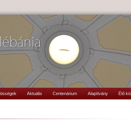
lébánia
össégek
Aktuális
Centenárium
Alapítvány
Élő kö