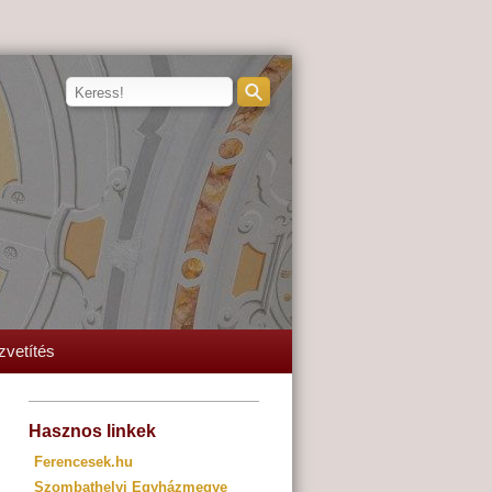
zvetítés
Hasznos linkek
Ferencesek.hu
Szombathelyi Egyházmegye