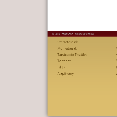
© 2014 Jézus Szíve Ferences Plébánia
Szerzeteseink
Munkatársak
Tanácsadó Testület
Történet
Fíliák
Alapítvány