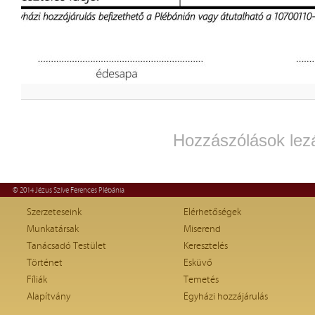
Hozzászólások lez
© 2014 Jézus Szíve Ferences Plébánia
Szerzeteseink
Elérhetőségek
Munkatársak
Miserend
Tanácsadó Testület
Keresztelés
Történet
Esküvő
Fíliák
Temetés
Alapítvány
Egyházi hozzájárulás