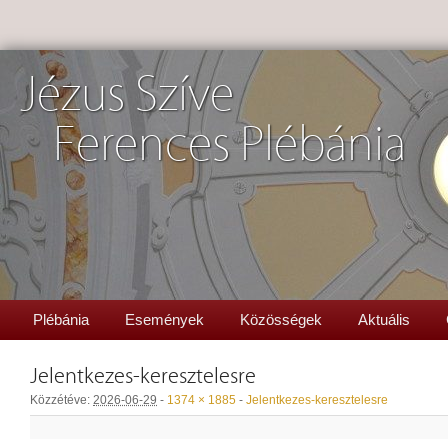
Jézus Szíve
Ferences Plébánia
Plébánia
Események
Közösségek
Aktuális
Jelentkezes-keresztelesre
Közzétéve:
2026-06-29
-
1374 × 1885
-
Jelentkezes-keresztelesre